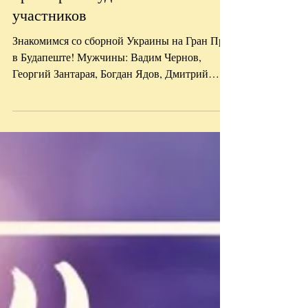
Гран При в Будапеште - список
участников
Знакомимся со сборной Украины на Гран При
в Будапеште! Мужчины: Вадим Чернов,
Георгий Зантарая, Богдан Ядов, Дмитрий
Канивец, Александр...