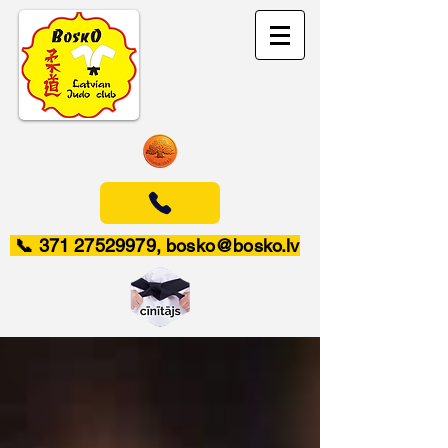
📞
371 27529979
,
bosko@bosko.lv