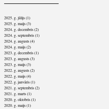
2025. g. jūlijs
(1)
1 ieraksts
2025. g. maijs
(3)
3 ieraksti
2024. g. decembris
(2)
2 ieraksti
2024. g. septembris
(1)
1 ieraksts
2024. g. augusts
(4)
4 ieraksti
2024. g. maijs
(2)
2 ieraksti
2023. g. decembris
(1)
1 ieraksts
2023. g. augusts
(3)
3 ieraksti
2023. g. maijs
(3)
3 ieraksti
2022. g. augusts
(2)
2 ieraksti
2022. g. maijs
(4)
4 ieraksti
2022. g. janvāris
(1)
1 ieraksts
2021. g. septembris
(2)
2 ieraksti
2021. g. marts
(1)
1 ieraksts
2020. g. oktobris
(1)
1 ieraksts
2020. g. maijs
(1)
1 ieraksts