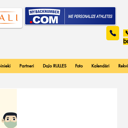

b
inieki
Partneri
DoJo RULLES
Foto
Kalendāri
Rekvi