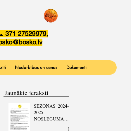
 371 27529979,
osko@bosko.lv
zīti
Nodarbības un cenas
Dokumenti
Jaunākie ieraksti
SEZONAS_2024-
2025
NOSLĒGUMA
MARATONS: