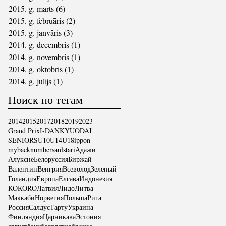
2015. g. marts
(6)
6 ieraksti
2015. g. februāris
(2)
2 ieraksti
2015. g. janvāris
(3)
3 ieraksti
2014. g. decembris
(1)
1 ieraksts
2014. g. novembris
(1)
1 ieraksts
2014. g. oktobris
(1)
1 ieraksts
2014. g. jūlijs
(1)
1 ieraksts
Поиск по тегам
2014
2015
2017
2018
2019
2023
Grand Prix
I-DAN
KYUODAI
SENIORS
U10
U14
U18
ippon
mybacknumber
saulstari
Адажи
Алуксне
Белоруссия
Биржай
Валентин
Венгрия
ВсеволодЗеленый
Голандия
Европа
Елгава
Индонезия
КОКОRО
Латвия
Лидо
Литва
Маккаби
Норвегия
Польша
Рига
Россия
Салдус
Тарту
Украина
Финляндия
Царникава
Эстония