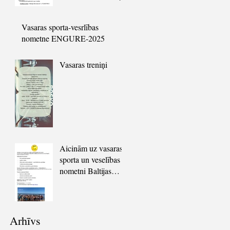
31.05.2025. !!
Vasaras sporta-vesrlības
nometne ENGURE-2025
Vasaras treniņi
Aicinām uz vasaras
sporta un veselības
nometni Baltijas
jūras krastā!
Arhīvs