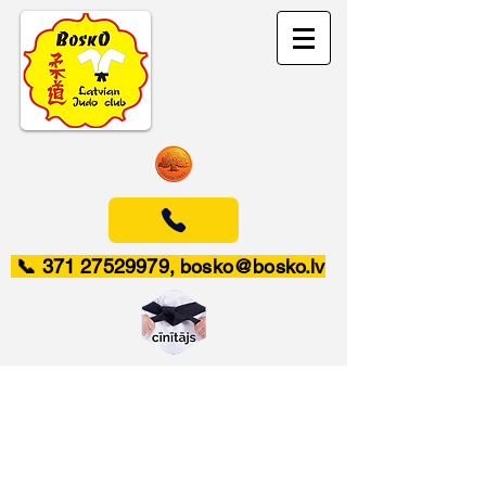
📞
371 27529979
,
bosko@bosko.lv