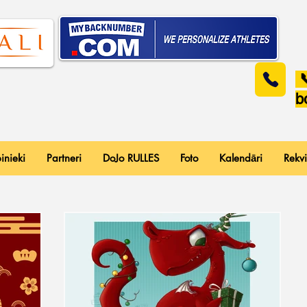

b
inieki
Partneri
DoJo RULLES
Foto
Kalendāri
Rekvi