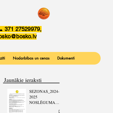
 371 27529979,
osko@bosko.lv
zīti
Nodarbības un cenas
Dokumenti
Jaunākie ieraksti
SEZONAS_2024-
2025
NOSLĒGUMA
MARATONS: