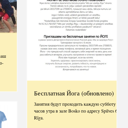
наш
о-
Бесплатная Йога (обновлено)
Занятия будут проходить каждую субботу в 9
часов утра в зале Bosko по адресу Spilves 6,
Rīga.