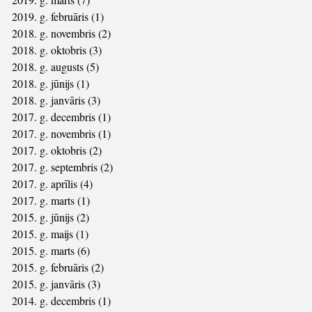
2019. g. februāris
(1)
1 ieraksts
2018. g. novembris
(2)
2 ieraksti
2018. g. oktobris
(3)
3 ieraksti
2018. g. augusts
(5)
5 ieraksti
2018. g. jūnijs
(1)
1 ieraksts
2018. g. janvāris
(3)
3 ieraksti
2017. g. decembris
(1)
1 ieraksts
2017. g. novembris
(1)
1 ieraksts
2017. g. oktobris
(2)
2 ieraksti
2017. g. septembris
(2)
2 ieraksti
2017. g. aprīlis
(4)
4 ieraksti
2017. g. marts
(1)
1 ieraksts
2015. g. jūnijs
(2)
2 ieraksti
2015. g. maijs
(1)
1 ieraksts
2015. g. marts
(6)
6 ieraksti
2015. g. februāris
(2)
2 ieraksti
2015. g. janvāris
(3)
3 ieraksti
2014. g. decembris
(1)
1 ieraksts