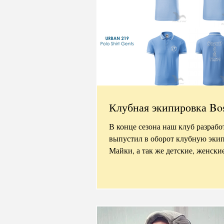
Клубная экипировка Bo
В конце сезона наш клуб разрабо
выпустил в оборот клубную экип
Майки, а так же детские, женские и мужские
майки ПОЛО,...