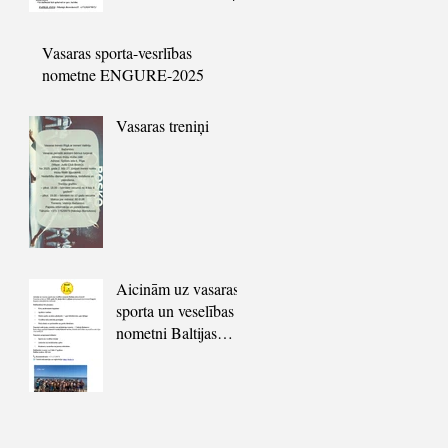
31.05.2025. !!
Vasaras sporta-vesrlības
nometne ENGURE-2025
Vasaras treniņi
Aicinām uz vasaras
sporta un veselības
nometni Baltijas
jūras krastā!