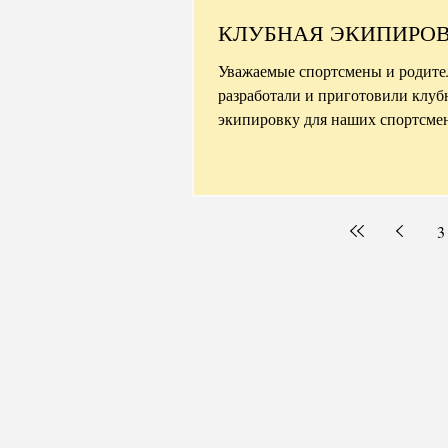
КЛУБНАЯ ЭКИПИРО
Уважаемые спортсмены и родите
разработали и приготовили клу
экипировку для наших спортсме
тренеров, а, также родителей и...
3