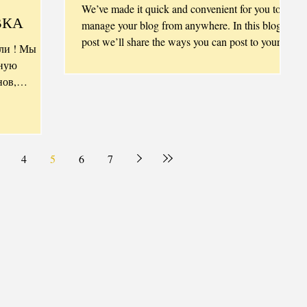
We’ve made it quick and convenient for you to
ВКА
manage your blog from anywhere. In this blog
post we’ll share the ways you can post to your...
ли ! Мы
бную
нов,
4
5
6
7