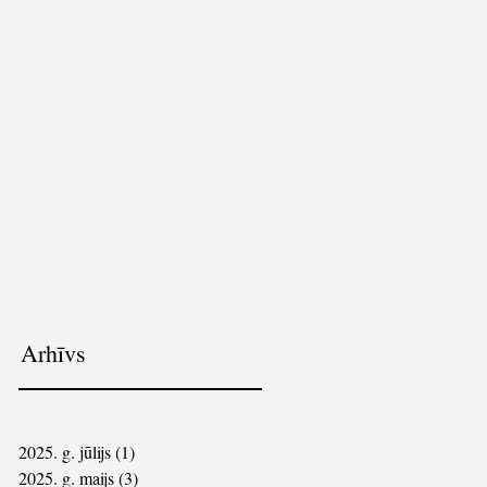
Arhīvs
2025. g. jūlijs
(1)
1 ieraksts
2025. g. maijs
(3)
3 ieraksti