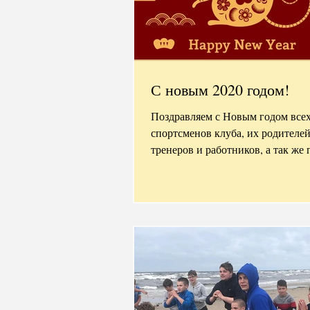
С новым 2020 годом!
Поздравляем с Новым годом все
спортсменов клуба, их родителе
тренеров и работников, а так же 
соперников! Пусть новый...