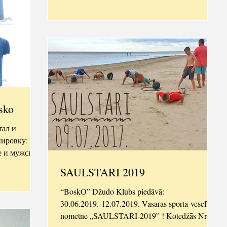
sko
тал и
ировку: Т-
SAULSTARI 2019
“BoskO” Džudo Klubs piedāvā:
30.06.2019.-12.07.2019. Vasaras sporta-veselības
nometne „SAULSTARI-2019” ! Kotedžās Nr. 3-