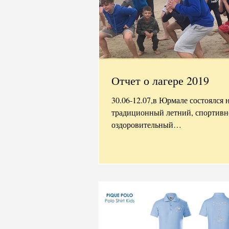
Отчет о лагере 2019
30.06-12.07,в Юрмале состоялся 
традиционный летний, спортивн
оздоровительный
лагерь"САУЛСТАРИ-2019" ! 30-
одноклубников(наших...