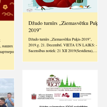
Džudo turnīrs „Ziemasvētku Puķis-
2019”
Džudo turnīrs „Ziemasvētku Puķis-2019”,
х
2019.g. 21. Decembrī. VIETA UN LAIKS: -
й, наших
Sacensības notiek: 21 XII 2019(Sestdiena),
партнеров и
DoJo-ILGA....