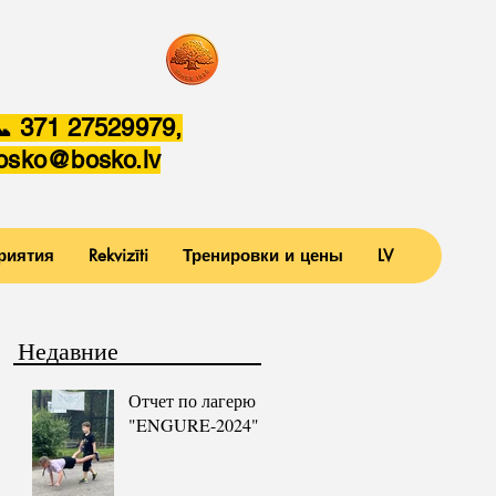
 371 27529979,
osko@bosko.lv
риятия
Rekvizīti
Тренировки и цены
LV
Недавние
Отчет по лагерю
"ENGURE-2024"