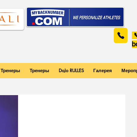

b
Тренеры
Тренеры
DoJo RULLES
Галерея
Мероп