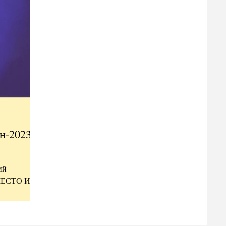
н-2023»,
ий
. МЕСТО И
я: 23 XII