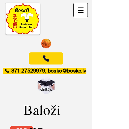
📞
371 27529979
,
bosko@bosko.lv
Baloži