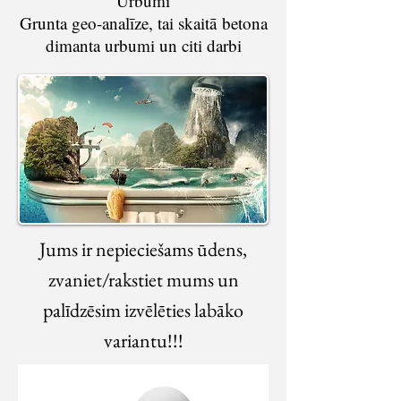
Urbumi
Grunta geo-analīze, tai skaitā betona
dimanta urbumi un citi darbi
Jums ir nepieciešams ūdens,
zvaniet/rakstiet mums un
palīdzēsim izvēlēties labāko
variantu
!!!