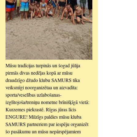
Mūsu tradīcijas turpinās un šogad jūlija 
pirmās divas nedēļas kopā ar mūsu 
draudzīgo džudo klubu SAMURS tika 
veiksmīgi noorganizētaa un aizvadīta: 
sporta/veselības uzlabošanas-
izglītojoša/treniņu nometne brīnišķīgā vietā: 
Kurzemes piekrastē. Rīgas jūras līcis 
ENGURE! Milzīgs paldies mūsu kluba 
SAMURS partneriem par iespēju organizēt 
šo pasākumu un mūsu nepārspējamiem 