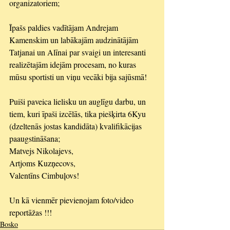
organizatoriem; 
Īpašs paldies vadītājam Andrejam 
Kamenskim un labākajām audzinātājām 
Tatjanai un Alīnai par svaigi un interesanti 
realizētajām idejām procesam, no kuras 
mūsu sportisti un viņu vecāki bija sajūsmā! 
Puiši paveica lielisku un auglīgu darbu, un 
tiem, kuri īpaši izcēlās, tika piešķirta 6Kyu 
(dzeltenās jostas kandidāta) kvalifikācijas 
paaugstināšana; 
Matvejs Nikolajevs, 
Artjoms Kuzņecovs, 
Valentīns Cimbuļovs! 
Un kā vienmēr pievienojam foto/video 
reportāžas !!!
Bosko