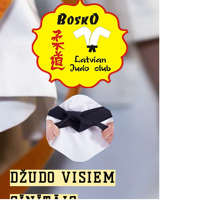
DŽUDO VISIEM
CĪNĪTĀJS