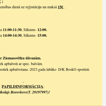
€
 ;
15€
acensības dienā uz reģistrāciju un maksā 
 . 
11:00-11:30
12:00.
ja 
, Sākums- 
14:00-14:30
15:00.
ja 
, Sākums- 
i ar Ziemassvētku dāvanām.
tiek apbalvoti ar spec. balvām.
 notiek apbalvošana -2023.gada labāko  D/K BoskO sportisti.
PAPILDINFORMĀCIJA
: 
ikolajs Borovkovs(T. 29197997)!