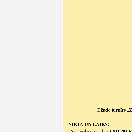
Džudo turnīrs „
Z
VIETA UN LAIKS
:
23 XII 2023(
- Sacensības notiek: 