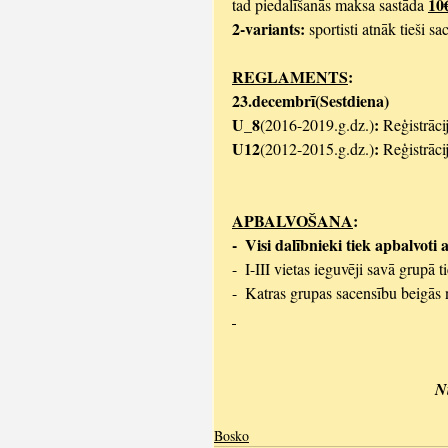
10
tad piedalīšanās maksa sastāda 
2-variants: 
sportisti atnāk tieši s
REGLAMENTS
:
23.decembrī(Sestdiena)
U_8
:
(2016-2019.g.dz.)
 Reģistrāci
U12
: 
(2012-2015.g.dz.)
Reģistrāci
APBALVOŠANA
:
-  Visi dalībnieki tiek apbalvot
-  I-III vietas ieguvēji savā grupā 
-  Katras grupas sacensību beigās
N
Bosko