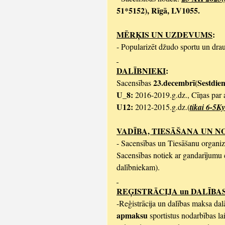
51*5152), Rīgā, LV1055.
MĒRĶIS UN UZDEVUMS
:
- Popularizēt džudo sportu un dra
DALĪBNIEKI
:
23.decembrī(Sestdien
Sacensības 
U_8: 
2016-2019.g.dz., Cīņas par a
U12: 
2012-2015.g.dz.(
tikai 6-5K
VADĪBA, TIESĀŠANA UN N
- Sacensības un Tiesāšanu organiz
Sacensības notiek ar gandarījumu 
dalībniekam). 
REĢISTRĀCIJA un DALĪBA
-Reģistrācija un dalības maksa dalā
apmaksu 
sportistus nodarbības l