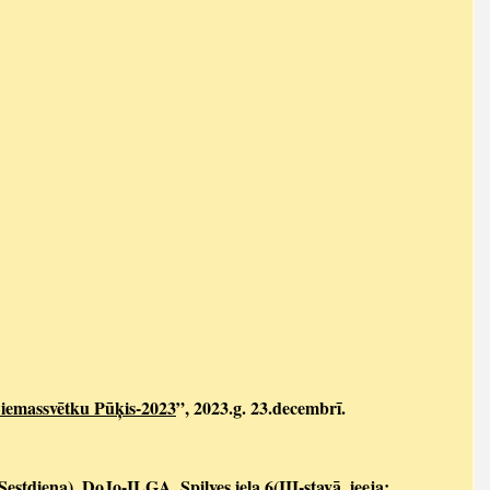
iemassvētku Pūķis-2023
”, 2023.g. 23.decembrī.
Sestdiena)
DoJo-ILGA. Spilves iela 6(III-stavā, ieeja: 
, 