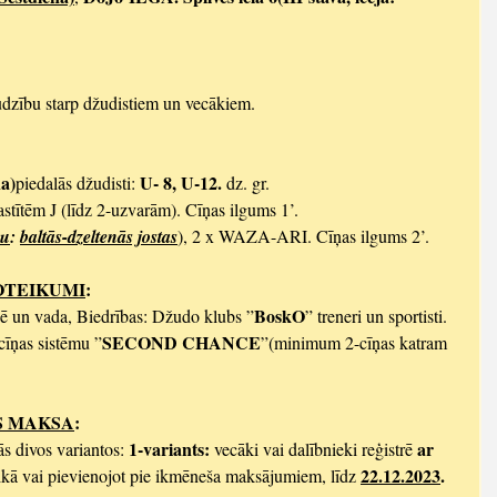
udzību starp džudistiem un vecākiem.
a)
U- 8, U-12.
piedalās džudisti: 
 dz. gr.
stītēm J (līdz 2-uzvarām). Cīņas ilgums 1’.
yu
: 
baltās-dzeltenās jostas
), 2 x WAZA-ARI. Cīņas ilgums 2’.
OTEIKUMI
:
BoskO
ē un vada, Biedrības: Džudo klubs ”
” treneri un sportisti. 
SECOND CHANCE
cīņas sistēmu ”
”(minimum 2-cīņas katram 
S MAKSA
:
1-variants: 
ar 
s divos variantos: 
vecāki vai dalībnieki reģistrē 
22.12.2023
. 
aikā vai pievienojot pie ikmēneša maksājumiem, līdz 