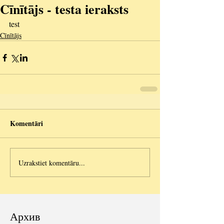
Cīnītājs - testa ieraksts
test
Cīnītājs
Komentāri
Uzrakstiet komentāru...
Архив