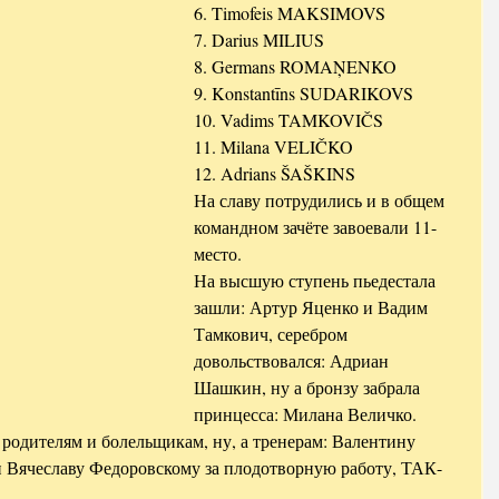
6. Timofeis MAKSIMOVS
7. Darius MILIUS
8. Germans ROMAŅENKO
9. Konstantīns SUDARIKOVS
10. Vadims TAMKOVIČS
11. Milana VELIČKO
12. Adrians ŠAŠKINS
На славу потрудились и в общем 
командном зачёте завоевали 11-
место.
На высшую ступень пьедестала 
зашли: Артур Яценко и Вадим 
Тамкович, серебром 
довольствовался: Адриан 
Шашкин, ну а бронзу забрала 
принцесса: Милана Величко.
родителям и болельщикам, ну, а тренерам: Валентину 
 Вячеславу Федоровскому за плодотворную работу, ТАК-