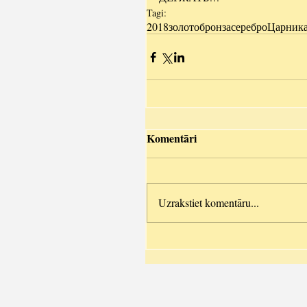
Tagi:
2018
золото
бронза
серебро
Царник
Komentāri
Uzrakstiet komentāru...