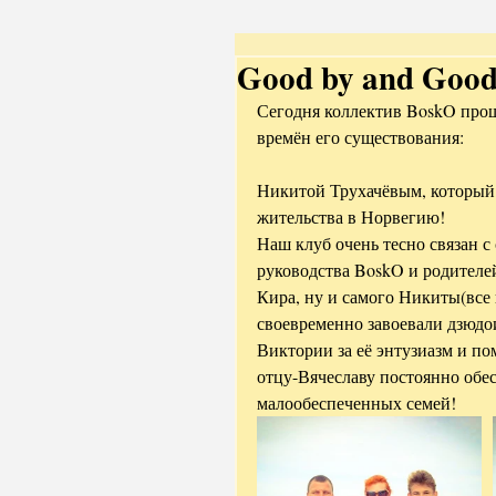
Good by and Goo
Сегодня коллектив BoskO прощ
времён его существования:
Никитой Трухачёвым, который с
жительства в Норвегию!
Наш клуб очень тесно связан с
руководства BoskO и родителей
Кира, ну и самого Никиты(все
своевременно завоевали дзюдо
Виктории за её энтузиазм и п
отцу-Вячеславу постоянно обе
малообеспеченных семей!