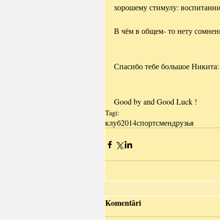
хорошему стимулу: воспитанни
В чём в общем- то нету сомнен
Спасибо тебе большое Никита:
Good by and Good Luck !
Tagi:
клуб
2014
спортсмен
друзья
Komentāri