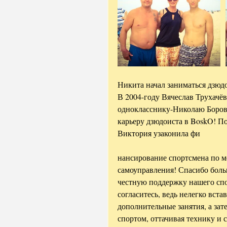
Никита начал заниматься дзюдо
В 2004-году Вячеслав Трухачёв
однокласснику-Николаю Боров
карьеру дзюдоиста в BoskO! По
Виктория узаконила фи
нансирование спортсмена по ме
самоуправления! Спасибо больш
честную поддержку нашего спо
согласитесь, ведь нелегко встав
дополнительные занятия, а зат
спортом, оттачивая технику и 