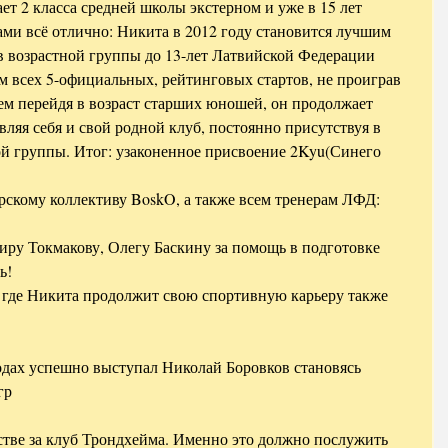
ет 2 класса средней школы экстерном и уже в 15 лет 
тами всё отлично: Никита в 2012 году становится лучшим 
в возрастной группы до 13-лет Латвийской Федерации 
 всех 5-официальных, рейтинговых стартов, не проиграв 
ем перейдя в возраст старших юношей, он продолжает 
яя себя и свой родной клуб, постоянно присутствуя в 
й группы. Итог: узаконенное присвоение 2Kyu(Синего 
рскому коллективу BoskO, а также всем тренерам ЛФД:
иру Токмакову, Олегу Баскину за помощь в подготовке 
ь!
 где Никита продолжит свою спортивную карьеру также 
годах успешно выступал Николай Боровков становясь 
гр
тве за клуб Трондхейма. Именно это должно послужить 