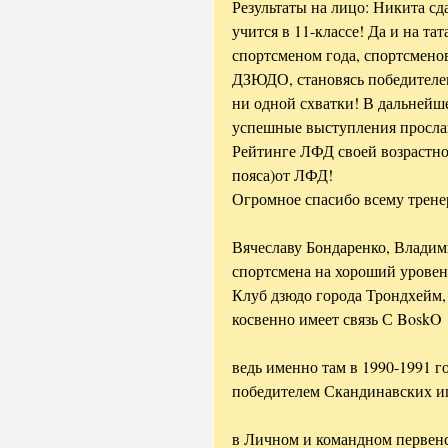
Результаты на лицо: Никита сда
учится в 11-классе! Да и на та
спортсменом года, спортсмено
ДЗЮДО, становясь победителем
ни одной схватки! В дальнейш
успешные выступления прославл
Рейтинге ЛФД своей возрастно
пояса)от ЛФД!
Огромное спасибо всему трене
Вячеславу Бондаренко, Владим
спортсмена на хороший уровен
Клуб дзюдо города Трондхейм,
косвенно имеет связь С BoskO
ведь именно там в 1990-1991 
победителем Скандинавских и
в Личном и командном первенс